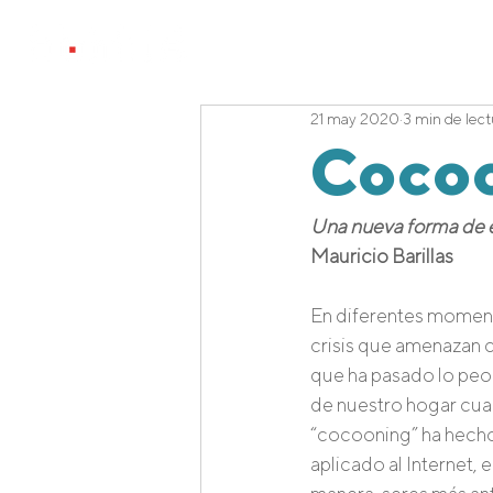
Projects
21 may 2020
3 min de lect
Coco
Una nueva forma de e
Mauricio Barillas
En diferentes moment
crisis que amenazan c
que ha pasado lo peor
de nuestro hogar cuan
“cocooning” ha hecho 
aplicado al Internet, 