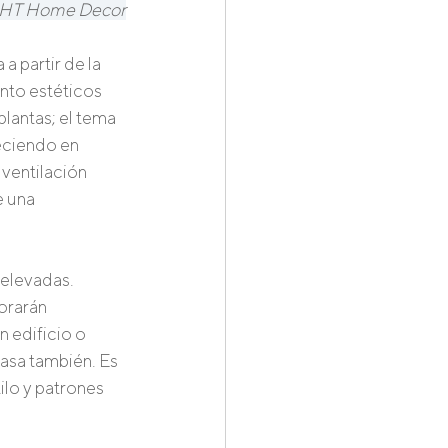
: ZHT Home Decor
 partir de la 
nto estéticos 
antas; el tema 
eciendo en 
 ventilación 
 una 
elevadas. 
orarán 
 edificio o 
asa también. Es 
ilo y patrones 