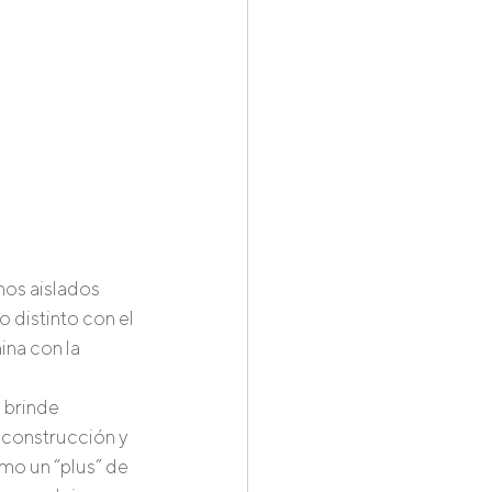
mos aislados 
 distinto con el 
ina con la 
 brinde 
 construcción y 
omo un “plus” de 