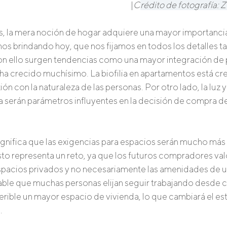
 |
C
rédito de fotografía
, la mera noción de hogar adquiere una mayor importancia a
os brindando hoy, que nos fijamos en todos los detalles ta
n ello surgen tendencias como una mayor integración de pl
 ha crecido muchísimo. La biofilia en apartamentos está cr
ón con la naturaleza de las personas. Por otro lado, la luz y
 serán parámetros influyentes en la decisión de compra de
ignifica que las exigencias para espacios serán mucho más 
o representa un reto, ya que los futuros compradores val
pacios privados y no necesariamente las amenidades de un
ble que muchas personas elijan seguir trabajando desde c
erible un mayor espacio de vivienda, lo que cambiará el est
.