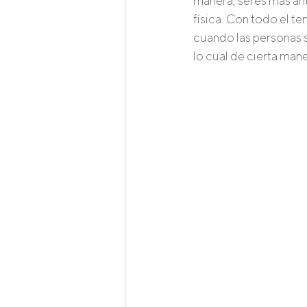
manera, seres más ant
física. Con todo el t
cuando las personas 
lo cual de cierta man