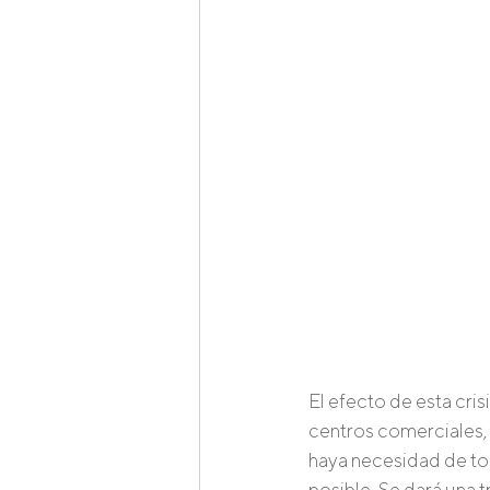
El efecto de esta cris
centros comerciales,
haya necesidad de toc
posible. Se dará una