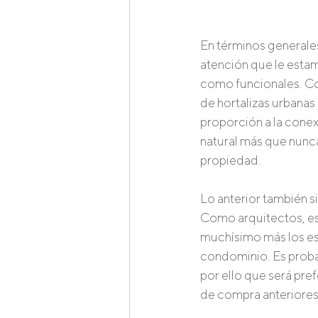
En términos generales
atención que le estam
como funcionales. Co
de hortalizas urbanas
proporción a la conexi
natural más que nunca
propiedad. 
Lo anterior también s
Como arquitectos, est
muchísimo más los es
condominio. Es proba
por ello que será pref
de compra anteriores