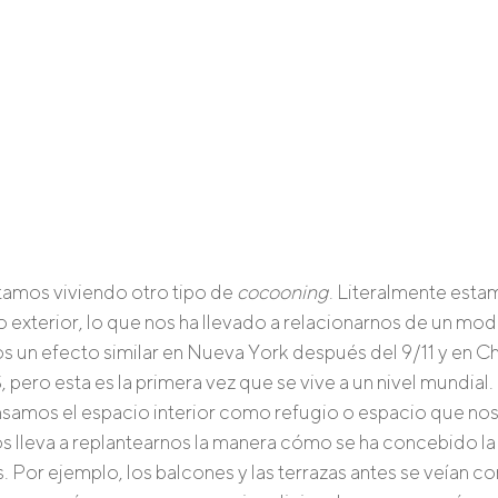
amos viviendo otro tipo de 
cocooning
. Literalmente esta
exterior, lo que nos ha llevado a relacionarnos de un modo
os un efecto similar en Nueva York después del 9/11 y en Ch
ero esta es la primera vez que se vive a un nivel mundial. 
samos el espacio interior como refugio o espacio que nos
 lleva a replantearnos la manera cómo se ha concebido la
. Por ejemplo, los balcones y las terrazas antes se veían c