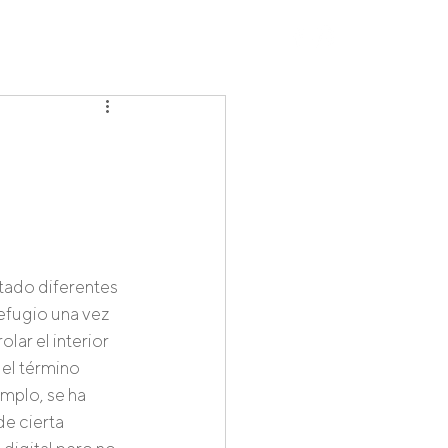
Careers
tado diferentes 
efugio una vez 
ar el interior 
el término 
mplo, se ha 
de cierta 