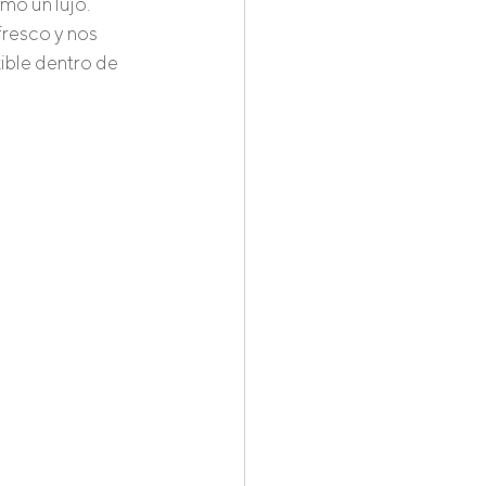
mo un lujo. 
resco y nos 
ible dentro de 