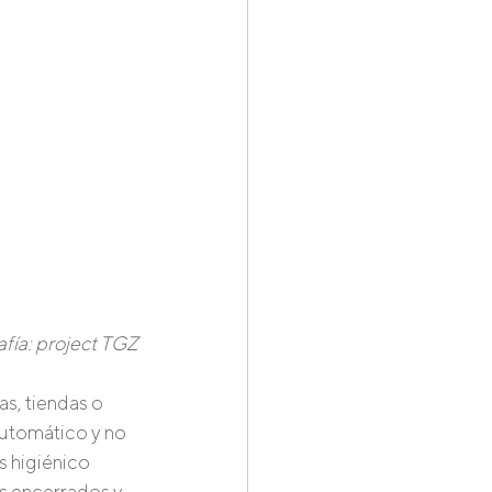
afía: project TGZ
s, tiendas o 
utomático y no 
 higiénico 
s encerrados y 