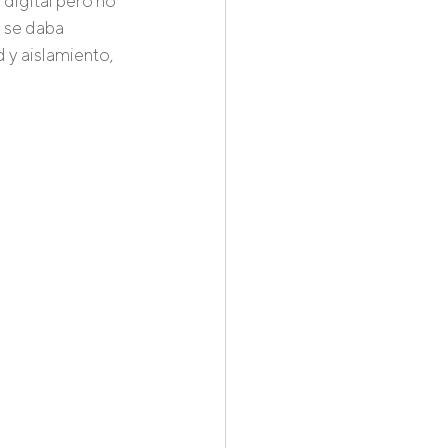
digital pero no 
 se daba 
y aislamiento, 