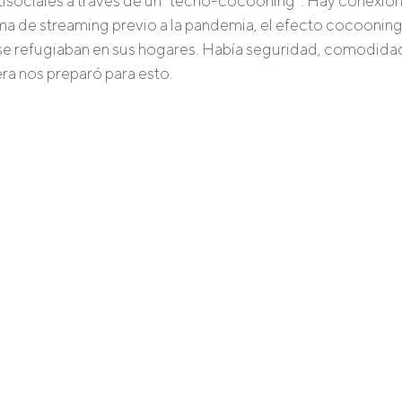
isociales a través de un “tecno-cocooning”. Hay conexión 
ema de streaming previo a la pandemia, el efecto cocooning
se refugiaban en sus hogares. Había seguridad, comodidad 
era nos preparó para esto.