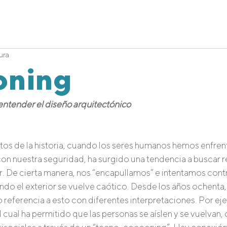
Studio
Enfoque 360
Contact
ura
oning
ntender el diseño arquitectónico
os de la historia, cuando los seres humanos hemos enfren
on nuestra seguridad, ha surgido una tendencia a buscar r
. De cierta manera, nos “encapullamos” e intentamos control
do el exterior se vuelve caótico. Desde los años ochenta, 
referencia a esto con diferentes interpretaciones. Por eje
el cual ha permitido que las personas se aíslen y se vuelvan, 