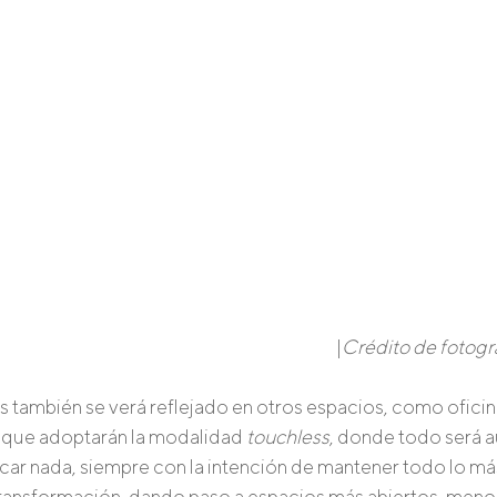
 |
Crédito de fotogr
is también se verá reflejado en otros espacios, como oficina
 que adoptarán la modalidad 
touchless
, donde todo será a
ar nada, siempre con la intención de mantener todo lo más
 transformación, dando paso a espacios más abiertos, meno